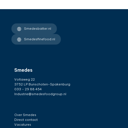
Smedesbatter.nl
Smedesfinefood.nl
Smedes
Voltaweg 22
3752 LP Bunschoten-Spakenburg
033 - 29 88 454
Industrie@smedesfoodgroup.nl
Over Smedes
Direct contact
Vacatures