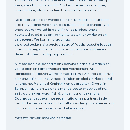
zomaar een korstje. Als echte batterfanaten letten we op
kleur, structuur, bite en lift. Ook het bakproces met pan,
temperatuur, olie en techniek bepaalt het resultaat.
De batter zelf is een wereld op zich. Dun, dik of ertussenin:
elke toevoeging verandert de structuur en de crunch. Dat
onderzoeken we tot in detail in onze professionele
kookstudio, dé plek om samen te testen, ontwikkelen en
verbeteren. We komen graag naar
uw grootkeuken, visspeciaalzaak of foodproductie locatie,
maar ontvangen u ook bij ons voor nieuwe inzichten en
demonstraties met topapparatuur.
Al meer dan 50 jaar drijft ons dezelfde passie: ontdekken,
verbeteren en samenwerken met vakmensen. Als
familiebedrijf kiezen we voor kwaliteit. We zijn trots op onze
samenwerkingen met visspecialisten en chefs in Nederland,
Ierland, het Verenigd Koninkrijk en daarbuiten. Overal in
Europa inspireren we chefs met de beste crispy coating,
zelfs op plekken waar fish & chips nog onbekend is.
Daarnaast bezoeken we regelmatig onze partners in de
foodindustrie, waar we onze batters volledig afstemmen op
hun productieproces en specifieke wensen.
Melis van Twillert, Kees van 't Klooster