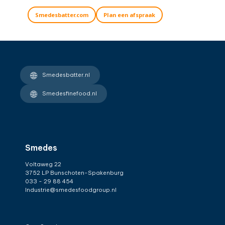
Smedesbatter.com
Plan een afspraak
Smedesbatter.nl
Smedesfinefood.nl
Smedes
Voltaweg 22
3752 LP Bunschoten-Spakenburg
033 - 29 88 454
Industrie@smedesfoodgroup.nl