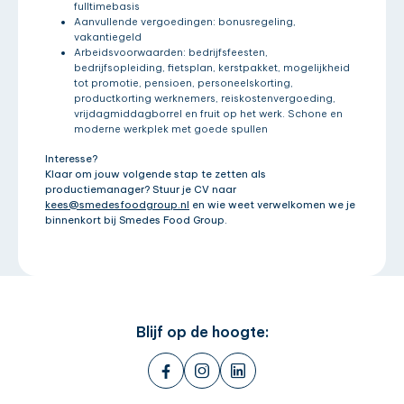
fulltimebasis
Aanvullende vergoedingen: bonusregeling,
vakantiegeld
Arbeidsvoorwaarden: bedrijfsfeesten,
bedrijfsopleiding, fietsplan, kerstpakket, mogelijkheid
tot promotie, pensioen, personeelskorting,
productkorting werknemers, reiskostenvergoeding,
vrijdagmiddagborrel en fruit op het werk. Schone en
moderne werkplek met goede spullen
Interesse?
Klaar om jouw volgende stap te zetten als
productiemanager? Stuur je CV naar
kees@smedesfoodgroup.nl
en wie weet verwelkomen we je
binnenkort bij Smedes Food Group.
Blijf op de hoogte: