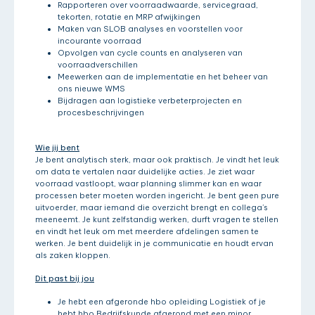
Rapporteren over voorraadwaarde, servicegraad,
tekorten, rotatie en MRP afwijkingen
Maken van SLOB analyses en voorstellen voor
incourante voorraad
Opvolgen van cycle counts en analyseren van
voorraadverschillen
Meewerken aan de implementatie en het beheer van
ons nieuwe WMS
Bijdragen aan logistieke verbeterprojecten en
procesbeschrijvingen
Wie jij bent
Je bent analytisch sterk, maar ook praktisch. Je vindt het leuk
om data te vertalen naar duidelijke acties. Je ziet waar
voorraad vastloopt, waar planning slimmer kan en waar
processen beter moeten worden ingericht. Je bent geen pure
uitvoerder, maar iemand die overzicht brengt en collega’s
meeneemt. Je kunt zelfstandig werken, durft vragen te stellen
en vindt het leuk om met meerdere afdelingen samen te
werken. Je bent duidelijk in je communicatie en houdt ervan
als zaken kloppen.
Dit past bij jou
Je hebt een afgeronde hbo opleiding Logistiek of je
hebt hbo Bedrijfskunde afgerond met een minor