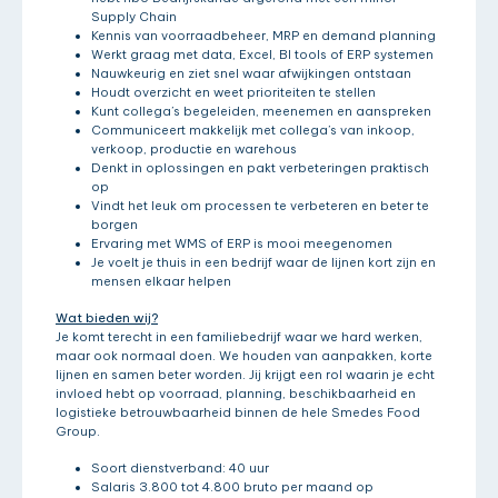
Supply Chain
Kennis van voorraadbeheer, MRP en demand planning
Werkt graag met data, Excel, BI tools of ERP systemen
Nauwkeurig en ziet snel waar afwijkingen ontstaan
Houdt overzicht en weet prioriteiten te stellen
Kunt collega’s begeleiden, meenemen en aanspreken
Communiceert makkelijk met collega’s van inkoop,
verkoop, productie en warehous
Denkt in oplossingen en pakt verbeteringen praktisch
op
Vindt het leuk om processen te verbeteren en beter te
borgen
Ervaring met WMS of ERP is mooi meegenomen
Je voelt je thuis in een bedrijf waar de lijnen kort zijn en
mensen elkaar helpen
Wat bieden wij?
Je komt terecht in een familiebedrijf waar we hard werken,
maar ook normaal doen. We houden van aanpakken, korte
lijnen en samen beter worden. Jij krijgt een rol waarin je echt
invloed hebt op voorraad, planning, beschikbaarheid en
logistieke betrouwbaarheid binnen de hele Smedes Food
Group.
Soort dienstverband: 40 uur
Salaris 3.800 tot 4.800 bruto per maand op