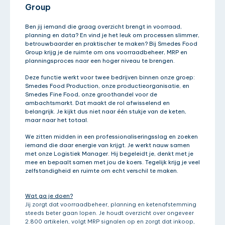
Group
Ben jij iemand die graag overzicht brengt in voorraad,
planning en data? En vind je het leuk om processen slimmer,
betrouwbaarder en praktischer te maken? Bij Smedes Food
Group krijg je de ruimte om ons voorraadbeheer, MRP en
planningsproces naar een hoger niveau te brengen.
Deze functie werkt voor twee bedrijven binnen onze groep:
Smedes Food Production, onze productieorganisatie, en
Smedes Fine Food, onze groothandel voor de
ambachtsmarkt. Dat maakt de rol afwisselend en
belangrijk. Je kijkt dus niet naar één stukje van de keten,
maar naar het totaal.
We zitten midden in een professionaliseringsslag en zoeken
iemand die daar energie van krijgt. Je werkt nauw samen
met onze Logistiek Manager. Hij begeleidt je, denkt met je
mee en bepaalt samen met jou de koers. Tegelijk krijg je veel
zelfstandigheid en ruimte om echt verschil te maken.
Wat ga je doen?
Jij zorgt dat voorraadbeheer, planning en ketenafstemming
steeds beter gaan lopen. Je houdt overzicht over ongeveer
2.800 artikelen, volgt MRP signalen op en zorgt dat inkoop,